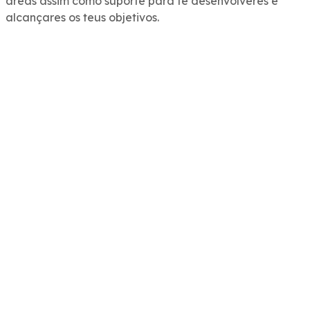
áreas assim como suporte para te desenvolveres e
alcançares os teus objetivos.