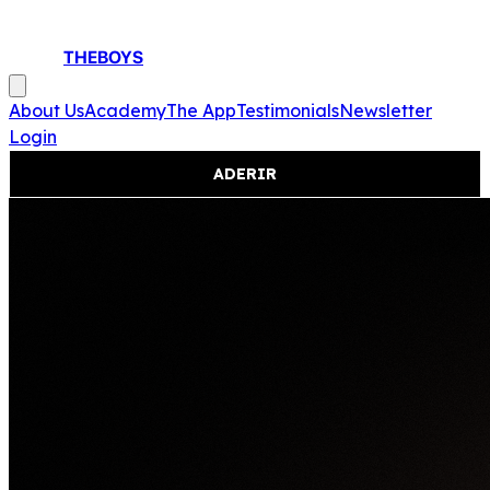
THEBOYS
About Us
Academy
The App
Testimonials
Newsletter
Login
ADERIR